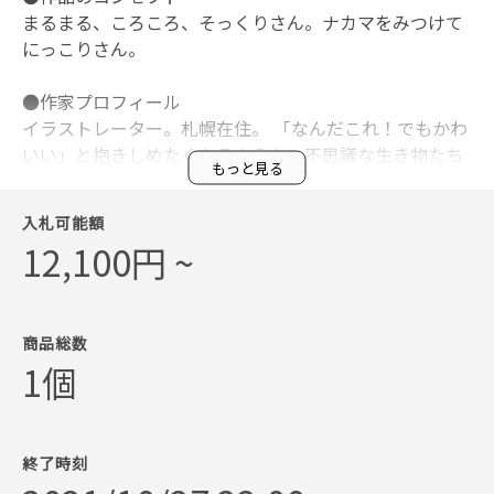
まるまる、ころころ、そっくりさん。ナカマをみつけて
にっこりさん。
●作家プロフィール
イラストレーター。札幌在住。 「なんだこれ！でもかわ
いい」と抱きしめたくなるような、不思議な生き物たち
もっと見る
のイラストやマンガを制作。雑誌・広告のイラストやテ
キスタイルデザインなどを手掛ける。
入札可能額
12,100円 ~
※最終落札価格からサービス利用料などの諸経費を引い
た額の5割を作家へ還元し、2割は保護犬の譲渡会などの
活動をされている『ピースワンコ・ジャパン ・プロジェ
クト』へ寄付し、3割は会場費とさせていただきます。
商品総数
1個
※入札後のオークション状況のお知らせ・落札後の支払
いの案内はログイン時に入力いただいたアドレスに「@h
ammerkit.io」のアドレスから行います。
終了時刻
※落札確定後、指定の期間内にお支払いが行われなかっ