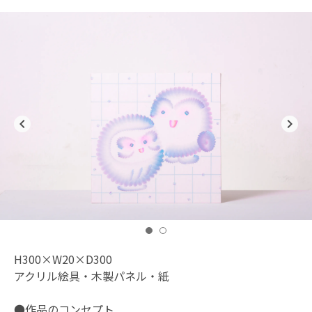
navigate_before
navigate_next
H300×W20×D300
アクリル絵具・木製パネル・紙
●作品のコンセプト