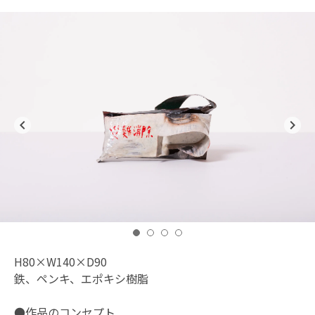
navigate_before
navigate_next
H80×W140×D90
鉄、ペンキ、エポキシ樹脂
●作品のコンセプト