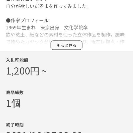
自分が欲しいだるまを作ってみました。
●作家プロフィール
1969年生まれ 東京出身 文化学院卒
鉄や粘土、紙などの素材を使った立体作品を製作。趣味
で始めたカヤックが現在の仕事となり、現在は拠点・作
もっと見る
業場を奥多摩に移して、ツアー企画をする「すその」を
運営している。
入札可能額
1,200円 ~
※最終落札価格からサービス利用料などの諸経費を引い
た額の5割を作家へ還元し、2割は保護犬の譲渡会などの
活動をされている『ピースワンコ・ジャパン ・プロジェ
クト』へ寄付し、3割は会場費とさせていただきます。
商品総数
1個
※入札後のオークション状況のお知らせ・落札後の支払
いの案内はログイン時に入力いただいたアドレスに「@h
ammerkit.io」のアドレスから行います。
終了時刻
※落札確定後、指定の期間内にお支払いが行われなかっ