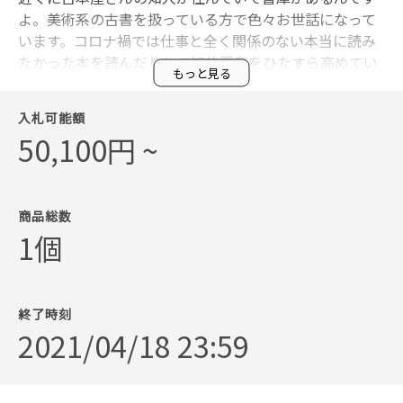
よ。美術系の古書を扱っている方で色々お世話になって
います。コロナ禍では仕事と全く関係のない本当に読み
たかった本を読んだりして知的興奮をひたすら高めてい
もっと見る
ます。
●作家プロフィール
入札可能額
1972年生まれ。東京・港区出身。デザイナー。イラスト
50,100円 ~
レーター。半芸術家。桑沢デザイン研究所卒業。 95年よ
りジャケット、広告物、書籍装丁などのアートディレク
ションを多数手がける。著作にデザイン作品集「ANONY
MOUS POP」(P-vine books）などがある。
商品総数
※最終落札価格からサービス利用料などの諸経費を引い
1個
た額の5割を作家へ還元し、2割は下北沢の子どもを中心
に様々な世代が集える場づくりをしている一般社団法人
『北沢おせっかいクラブ』へ寄付し、3割は会場費とさ
終了時刻
せていただきます。
2021/04/18 23:59
※落札確定後、指定の期間内にお支払いが行われなかっ
た場合は落札者の繰り上げを行います。
※お支払いはクレジットカードのみとなります。