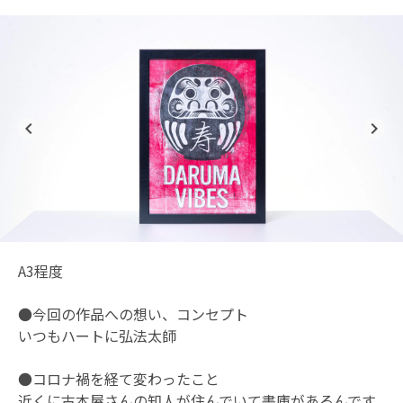
navigate_before
navigate_next
A3程度
●今回の作品への想い、コンセプト
いつもハートに弘法太師
●コロナ禍を経て変わったこと
近くに古本屋さんの知人が住んでいて書庫があるんです