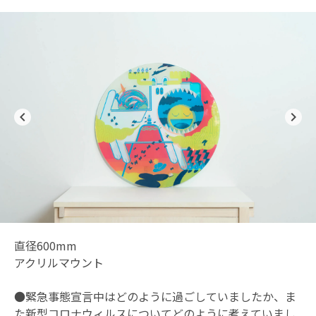
navigate_before
navigate_next
直径600mm
アクリルマウント
●緊急事態宣言中はどのように過ごしていましたか、ま
た新型コロナウィルスについてどのように考えていまし