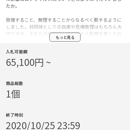
たか。
我慢すること、無理することからなるべく脱するように
しました。共同体としての自粛や危機管理はもちろん大
切ですが、それらの強制的な空気感から距離を置くため
もっと見る
に東京を離れ、京都に住み始めました。コロナウィルス
から逃げるというよりも、それらをとりまくヒステリッ
入札可能額
クな状態から逃げ出しました。3.11震災のときにも考え
65,100円 ~
たことですが、災害、厄災そのものの後に恐怖心からく
る様々な情報や空気感が、多くの人間に二次的な被害を
与え、そしてそれは必ず起こり止めることができない
（悲しみや不安は止めることができない、強制的に止め
商品総数
るべきではない）ので、各自の判断で精神を守るしかな
1個
いことを実感しました。そして、今までの生活がいかに
我慢、抑制とそれにともなった巨大な報酬のバランスで
成り立っていたか痛感し、これからの生活を、報酬より
終了時刻
もまず我慢をなくす生活に切り替えようと考えていま
2020/10/25 23:59
す。