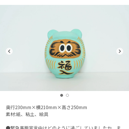
navigate_before
navigate_next
奥行230mm×横210mm×高さ250mm
素材:紙、粘土、絵具
●緊急事態宣言中はどのように過ごしていましたか、ま