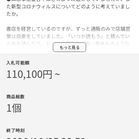
た新型コロナウィルスについてどのように考えていまし
たか。
書店を経営しているのですが、ずっと通販のみで店舗営
業は自粛をしていました。「いつか読もう」と積んでい
た本を読んだり、ドラマを観たり、長い春休みのような
もっと見る
日々を過ごしていました。 コロナに関してはわからない
ことだらけなので、とにかく罹りたくないの一心です。
入札可能額
110,100円 ~
●今回の作品に込めた想いやコンセプトを教えてくださ
い。
BONUS TRACKにちなんでたぬきゅんをだるまにしまし
商品総数
た。最初背中に「下北沢繁栄」と書こうと思ったのです
1個
が、入札していただいた方に願いを書いていただけた
ら、と思います。
終了時刻
※最終落札価格からサービス利用料などの諸経費を引い