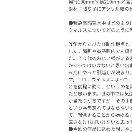
奥行190mm×横210mm×高
素材：張り子にアクリル絵の
●緊急事態宣言中はどのよう
ウィルスについてどのように
昨年からたびたび制作拠点と
した。隣町や益子町内でも感
た。７０代のおじい様がいる
かあってはいけないと思い出
６月にやっと引越しが決まり
す。コロナウイルスによって
とを前提に動く、というのを
たと思います。世の中では気
が当たりがちですが、その手
という事を忘れてはならない
て、想像することから始める
直さなければいけないと思っ
●今回の作品に込めた想いや