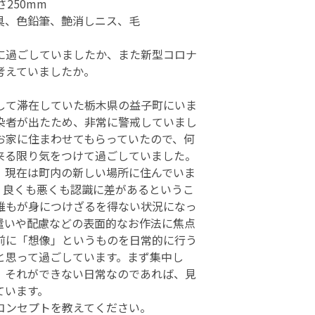
さ250mm
具、色鉛筆、艶消しニス、毛
に過ごしていましたか、また新型コロナ
考えていましたか。
して滞在していた栃木県の益子町にいま
染者が出たため、非常に警戒していまし
お家に住まわせてもらっていたので、何
来る限り気をつけて過ごしていました。
、現在は町内の新しい場所に住んでいま
、良くも悪くも認識に差があるというこ
誰もが身につけざるを得ない状況になっ
遣いや配慮などの表面的なお作法に焦点
前に「想像」というものを日常的に行う
と思って過ごしています。まず集中し
。それができない日常なのであれば、見
ています。
コンセプトを教えてください。