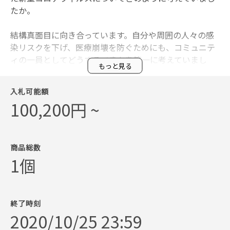
たか。
結構真面目に向き合っています。自分や周囲の人々の感
染リスクを下げ、医療崩壊を防ぐためにも、コミュニテ
ィの一員としてどうするべきかを第一に考えていまし
もっと見る
た。不安要素が少しでもあると落ち着かないので、身勝
手な行動は控えて、いつも以上に清潔に、身の回りをウ
入札可能額
イルスのない状態に保つことを心がけています。また気
100,200円 ~
持ちが沈んだり塞ぎ込みがちになりそうな時は、同じ考
えやアプローチを持つ家族や友人達と気持ちをシェアし
たり、励まし合ったりする事がすごく大切だなと感じて
います。
商品総数
1個
●今回の作品に込めた想いやコンセプトを教えてくださ
い。
ダルマさんに全部お願いしてしまおうという事で、プロ
終了時刻
グレッシブな思考や平和、ポジティビティを作品が招い
2020/10/25 23:59
てくれるといいなと思います。