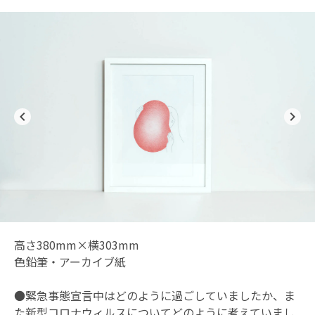
navigate_before
navigate_next
高さ380mm×横303mm
色鉛筆・アーカイブ紙
●緊急事態宣言中はどのように過ごしていましたか、ま
た新型コロナウィルスについてどのように考えていまし