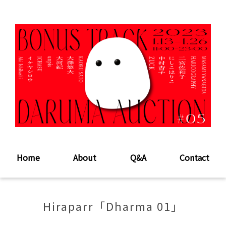
Home
About
Q&A
Contact
Hiraparr「Dharma 01」