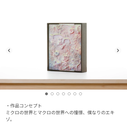
navigate_before
navigate_next
・作品コンセプト
ミクロの世界とマクロの世界への憧憬、僕なりのエキ
ゾ。