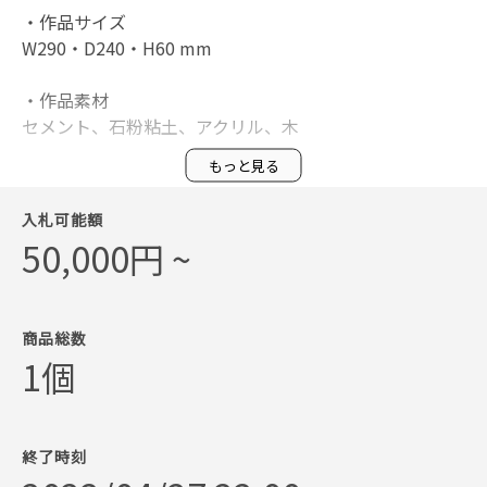
・作品サイズ
W290・D240・H60 mm
・作品素材
セメント、石粉粘土、アクリル、木
もっと見る
・作家プロフィール
東京都出身。大学卒業後、友人ミュージシャンのアート
入札可能額
ワーク制作の依頼をきっかけに絵を描きはじめ、思い出
50,000円 ~
野郎Aチーム、やけのはら、Y.I.M.、BTB特効、CATBOY
S、ツチヤニボンドなどのアートワークを手がける。上
海を拠点とするファッションブランドSIRLOINやDiaspor
a skateboardsなどへもビジュアル提供。 2017年頃から
商品総数
独学で自身の作品制作をはじめ、絵画、ミューラル、立
1個
体、陶芸など様々なメディアを用いて作品を発表。作品
はどこかとぼけた雰囲気を纏いつつ、常に新鮮な表現を
探求している。
終了時刻